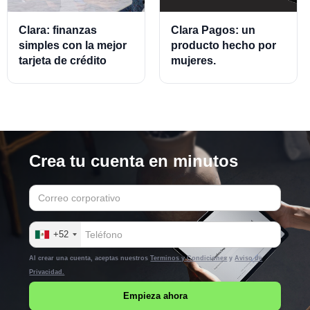
Clara: finanzas
Clara Pagos: un
simples con la mejor
producto hecho por
tarjeta de crédito
mujeres.
empresarial.
Crea tu cuenta en minutos
+52
Al crear una cuenta, aceptas nuestros
Terminos y Condiciones
y
Aviso de
Privacidad.