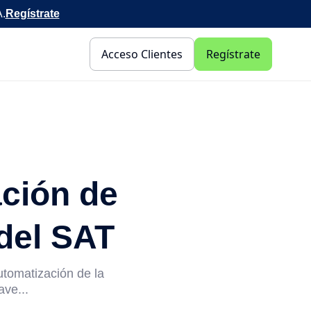
A.
Regístrate
Acceso Clientes
Regístrate
ación de
 del SAT
utomatización de la
ave...