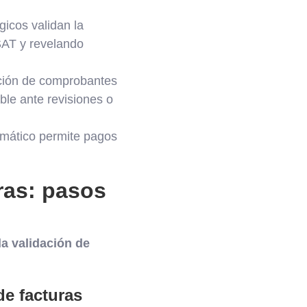
icos validan la
 SAT y revelando
ación de comprobantes
ble ante revisiones o
mático permite pagos
ras: pasos
la validación de
de facturas