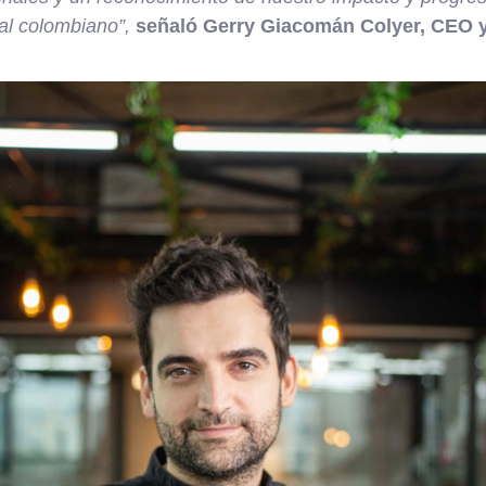
al colombiano”,
señaló Gerry Giacomán Colyer, CEO 