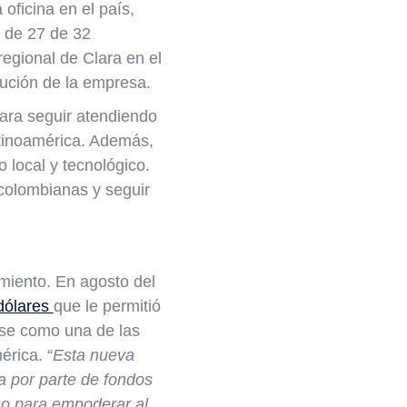
oficina en el país,
 de 27 de 32
regional de Clara en el
lución de la empresa.
ara seguir atendiendo
atinoamérica. Además,
 local y tecnológico.
 colombianas y seguir
miento. En agosto del
 dólares
que le permitió
ose como una de las
rica. “
Esta nueva
a por parte de fondos
so para empoderar al