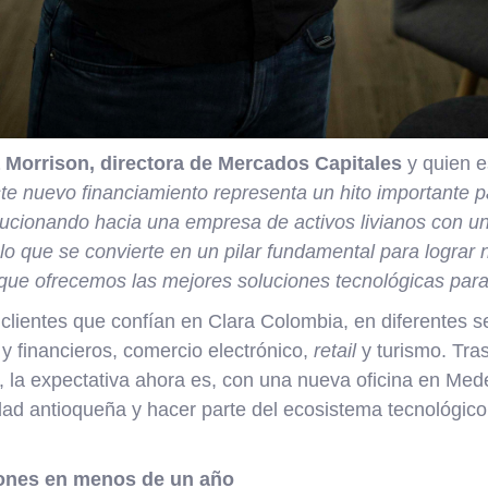
a Morrison, directora de Mercados Capitales
y quien e
te nuevo financiamiento representa un hito importante p
lucionando hacia una empresa de activos livianos con un
 lo que se convierte en un pilar fundamental para lograr
que ofrecemos las mejores soluciones tecnológicas para 
clientes que confían en Clara Colombia, en diferentes 
 y financieros, comercio electrónico,
retail
y turismo. Tras
 la expectativa ahora es, con una nueva oficina en Mede
dad antioqueña y hacer parte del ecosistema tecnológic
ones en menos de un año