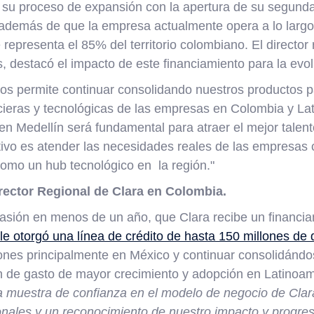
 su proceso de expansión con la apertura de su segunda 
 además de que la empresa actualmente opera a lo largo
representa el 85% del territorio colombiano. El director 
 destacó el impacto de este financiamiento para la evo
nos permite continuar consolidando nuestros productos p
cieras y tecnológicas de las empresas en Colombia y L
en Medellín será fundamental para atraer el mejor talento
etivo es atender las necesidades reales de las empresas
como un hub tecnológico en la región."
ector Regional de Clara en Colombia.
asión en menos de un año, que Clara recibe un financia
 otorgó una línea de crédito de hasta 150 millones de
iones principalmente en México y continuar consolidánd
n de gasto de mayor crecimiento y adopción en Latinoamé
na muestra de confianza en el modelo de negocio de Clar
ionales y un reconocimiento de nuestro impacto y progre