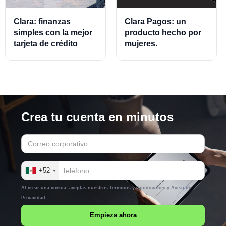
Clara: finanzas
Clara Pagos: un
simples con la mejor
producto hecho por
tarjeta de crédito
mujeres.
empresarial.
Crea tu cuenta en minutos
+52
Al crear una cuenta, aceptas nuestros
Terminos y Condiciones
y
Aviso de
Privacidad.