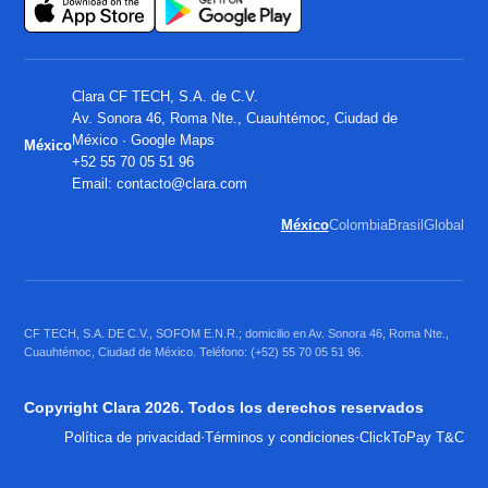
Clara CF TECH, S.A. de C.V.
Av. Sonora 46, Roma Nte., Cuauhtémoc, Ciudad de
México ·
Google Maps
México
+52 55 70 05 51 96
Email:
contacto@clara.com
México
Colombia
Brasil
Global
CF TECH, S.A. DE C.V., SOFOM E.N.R.; domicilio en Av. Sonora 46, Roma Nte.,
Cuauhtémoc, Ciudad de México. Teléfono: (+52) 55 70 05 51 96.
Copyright Clara 2026. Todos los derechos reservados
·
·
Política de privacidad
Términos y condiciones
ClickToPay T&C