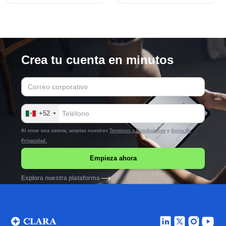
Crea tu cuenta en minutos
+52
Al crear una cuenta, aceptas nuestros
Terminos y Condiciones
y
Aviso de
Privacidad.
Explora nuestra plataforma