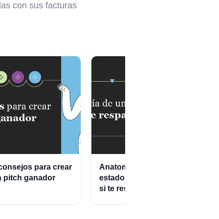
las con sus facturas
consejos para crear
Anatomía de un
¿Po
 pitch ganador
estado de cuenta que
gan
si te respalda
em
au
dec