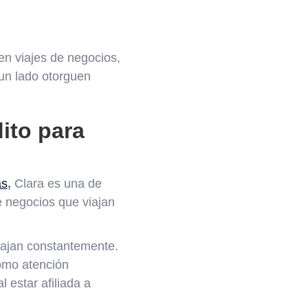
en viajes de negocios,
un lado otorguen
dito para
as
,
Clara es una de
e negocios que viajan
viajan constantemente.
omo atención
 estar afiliada a