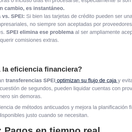
oras o incluso días en procesarse, especialmente si son
n cambio, es instantáneo.
 vs. SPEI:
Si bien las tarjetas de crédito pueden ser un
mpresariales, no siempre son aceptadas por proveedore
es.
SPEI elimina ese problema
al ser ampliamente acep
equerir comisiones extras.
a eficiencia financiera?
an
transferencias SPEI
optimizan su flujo de caja
y evit
uestión de segundos, pueden liquidar cuentas con pro
inero sin demoras.
encia de métodos anticuados y mejora la planificación f
disponibles justo cuando se necesitan.
: Pagos en tiempo real