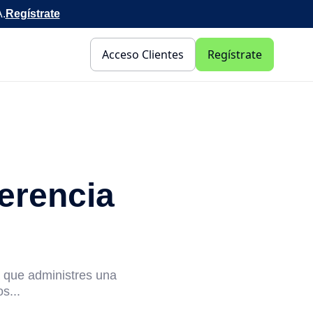
A.
Regístrate
Acceso Clientes
Regístrate
ferencia
a que administres una
s...