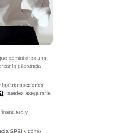
que administres una
car la diferencia
r las transacciones
EI
,
puedes asegurarte
financiero y
ncia SPEI
y cómo