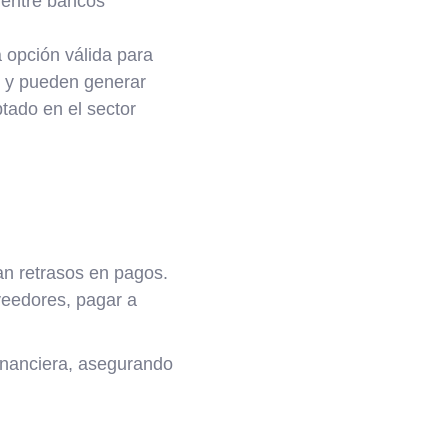
 entre bancos
a opción válida para
s y pueden generar
tado en el sector
an retrasos en pagos.
veedores, pagar a
inanciera, asegurando