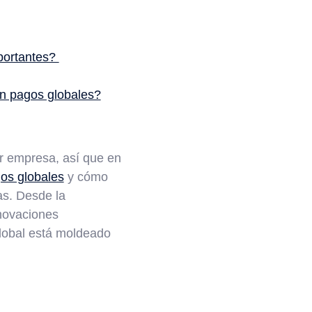
mportantes?
an pagos globales?
er empresa, así que en
os globales
y cómo
as. Desde la
novaciones
lobal está moldeado