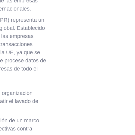
que las empresas
ernacionales.
R) representa un
 global. Establecido
e las empresas
 transacciones
 la UE, ya que se
ue procese datos de
resas de todo el
a organización
tir el lavado de
ión de un marco
ectivas contra