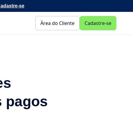
adastre-se
Área do Cliente
Cadastre-se
es
s pagos