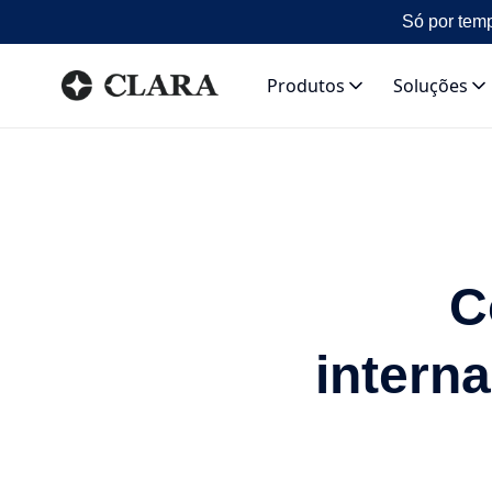
Só por temp
Produtos
Soluções
C
intern