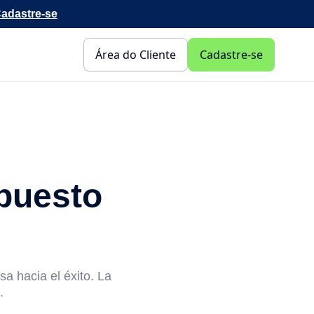
adastre-se
Área do Cliente
Cadastre-se
puesto
a hacia el éxito. La
.