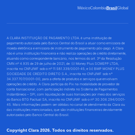
México
Colombia
Brasil
Global
A CLARA INSTITUIÇÃO DE PAGAMENTO LTDA. é uma instituição de
pagamento autorizada pelo Banco Central do Brasil a atuar como emissora de
moeda eletrônica e emissora de instrumento de pagamento pós-pago. A Clara
não é uma instituição financeira e não realiza operações de crédito diretamente,
atuando como correspondente bancário, nos termos do art. 3º da Resolução
CMN nº 4.935 de 29 de julho de 2021, de: (i) Money Plus SCMEPP LTDA,
inscrita no CNPJ/MF sob o nº 11.581.339/0001-45; e (ii) BMP MONEY PLUS
SOCIEDADE DE CRÉDITO DIRETO S.A., inscrita no CNPJ/MF sob n°
34.337.707/0001-00, para a oferta de produtos e serviços que envolvam
operações de crédito. A Clara participa do Pix na modalidade de provedor de
conta transacional, com participação indireta no Sistema de Pagamentos
Instantâneos – SPI, com liquidação de suas transações por meio dos serviços
do Banco BTG Pactual SA, inscrito no CNPJ/MF sob o nº 30.306.294/0001-
45. Mais informações podem ser obtidas no canal de atendimento da Clara ou
das instituições mencionadas, que são instituições financeiras devidamente
autorizadas pelo Banco Central do Brasil.
Copyright Clara 2026. Todos os direitos reservados.