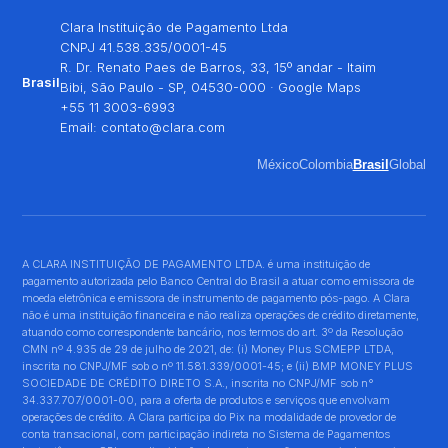
Clara Instituição de Pagamento Ltda
CNPJ 41.538.335/0001-45
R. Dr. Renato Paes de Barros, 33, 15º andar - Itaim
Brasil
Bibi, São Paulo - SP, 04530-000 ·
Google Maps
+55 11 3003-6993
Email:
contato@clara.com
México
Colombia
Brasil
Global
A CLARA INSTITUIÇÃO DE PAGAMENTO LTDA. é uma instituição de
pagamento autorizada pelo Banco Central do Brasil a atuar como emissora de
moeda eletrônica e emissora de instrumento de pagamento pós-pago. A Clara
não é uma instituição financeira e não realiza operações de crédito diretamente,
atuando como correspondente bancário, nos termos do art. 3º da Resolução
CMN nº 4.935 de 29 de julho de 2021, de: (i) Money Plus SCMEPP LTDA,
inscrita no CNPJ/MF sob o nº 11.581.339/0001-45; e (ii) BMP MONEY PLUS
SOCIEDADE DE CRÉDITO DIRETO S.A., inscrita no CNPJ/MF sob n°
34.337.707/0001-00, para a oferta de produtos e serviços que envolvam
operações de crédito. A Clara participa do Pix na modalidade de provedor de
conta transacional, com participação indireta no Sistema de Pagamentos