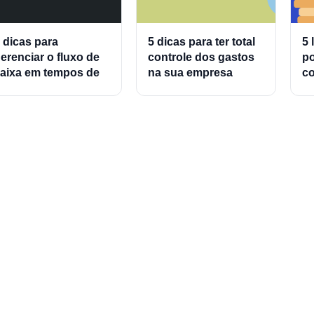
 dicas para
5 dicas para ter total
5 
erenciar o fluxo de
controle dos gastos
p
aixa em tempos de
na sua empresa
c
rise
Si