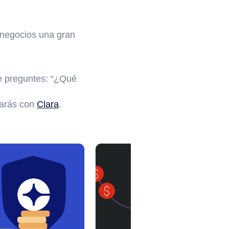
e negocios una gran
 preguntes: “¿Qué
trarás con
Clara
.