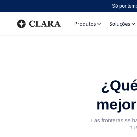
Só por temp
Produtos
Soluções
¿Qué 
mejor
Las fronteras se ha
nue