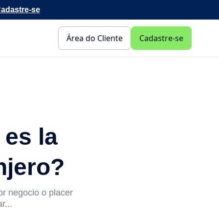
adastre-se
Área do Cliente
Cadastre-se
 es la
njero?
por negocio o placer
r...