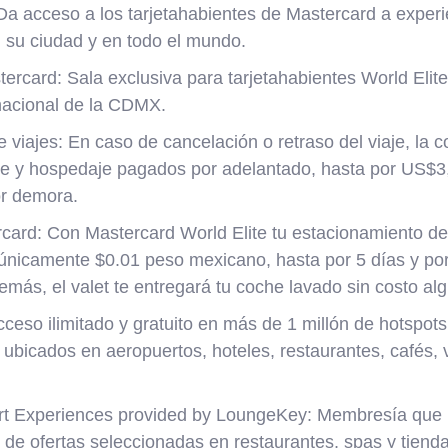
 Da acceso a los tarjetahabientes de Mastercard a experi
 su ciudad y en todo el mundo.
ercard: Sala exclusiva para tarjetahabientes World Elit
nacional de la CDMX.
 viajes: En caso de cancelación o retraso del viaje, la 
aje y hospedaje pagados por adelantado, hasta por US$3
r demora.
rcard: Con Mastercard World Elite tu estacionamiento de
nicamente $0.01 peso mexicano, hasta por 5 días y po
más, el valet te entregará tu coche lavado sin costo al
ceso ilimitado y gratuito en más de 1 millón de hotspot
ubicados en aeropuertos, hoteles, restaurantes, cafés, v
rt Experiences provided by LoungeKey: Membresía que 
s de ofertas seleccionadas en restaurantes, spas y tien