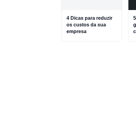
4 Dicas para reduzir
5
os custos da sua
g
empresa
c
c
Crie sua conta em
minutos