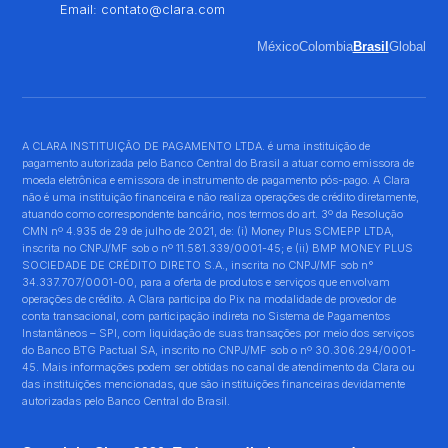
Email:
contato@clara.com
México
Colombia
Brasil
Global
A CLARA INSTITUIÇÃO DE PAGAMENTO LTDA. é uma instituição de
pagamento autorizada pelo Banco Central do Brasil a atuar como emissora de
moeda eletrônica e emissora de instrumento de pagamento pós-pago. A Clara
não é uma instituição financeira e não realiza operações de crédito diretamente,
atuando como correspondente bancário, nos termos do art. 3º da Resolução
CMN nº 4.935 de 29 de julho de 2021, de: (i) Money Plus SCMEPP LTDA,
inscrita no CNPJ/MF sob o nº 11.581.339/0001-45; e (ii) BMP MONEY PLUS
SOCIEDADE DE CRÉDITO DIRETO S.A., inscrita no CNPJ/MF sob n°
34.337.707/0001-00, para a oferta de produtos e serviços que envolvam
operações de crédito. A Clara participa do Pix na modalidade de provedor de
conta transacional, com participação indireta no Sistema de Pagamentos
Instantâneos – SPI, com liquidação de suas transações por meio dos serviços
do Banco BTG Pactual SA, inscrito no CNPJ/MF sob o nº 30.306.294/0001-
45. Mais informações podem ser obtidas no canal de atendimento da Clara ou
das instituições mencionadas, que são instituições financeiras devidamente
autorizadas pelo Banco Central do Brasil.