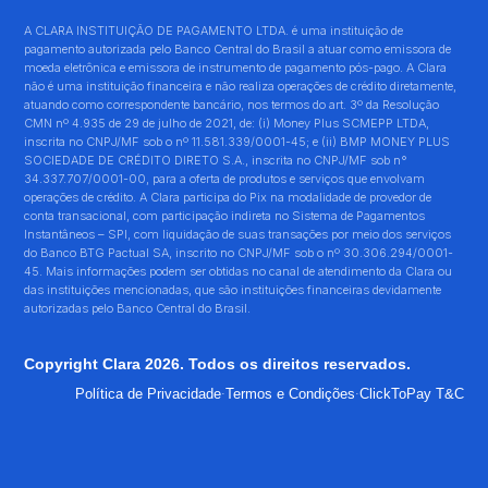
A CLARA INSTITUIÇÃO DE PAGAMENTO LTDA. é uma instituição de
pagamento autorizada pelo Banco Central do Brasil a atuar como emissora de
moeda eletrônica e emissora de instrumento de pagamento pós-pago. A Clara
não é uma instituição financeira e não realiza operações de crédito diretamente,
atuando como correspondente bancário, nos termos do art. 3º da Resolução
CMN nº 4.935 de 29 de julho de 2021, de: (i) Money Plus SCMEPP LTDA,
inscrita no CNPJ/MF sob o nº 11.581.339/0001-45; e (ii) BMP MONEY PLUS
SOCIEDADE DE CRÉDITO DIRETO S.A., inscrita no CNPJ/MF sob n°
34.337.707/0001-00, para a oferta de produtos e serviços que envolvam
operações de crédito. A Clara participa do Pix na modalidade de provedor de
conta transacional, com participação indireta no Sistema de Pagamentos
Instantâneos – SPI, com liquidação de suas transações por meio dos serviços
do Banco BTG Pactual SA, inscrito no CNPJ/MF sob o nº 30.306.294/0001-
45. Mais informações podem ser obtidas no canal de atendimento da Clara ou
das instituições mencionadas, que são instituições financeiras devidamente
autorizadas pelo Banco Central do Brasil.
Copyright Clara 2026. Todos os direitos reservados.
·
·
Política de Privacidade
Termos e Condições
ClickToPay T&C