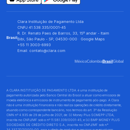
Clara Instituição de Pagamento Ltda
CNPJ 41.538.335/0001-45
R. Dr. Renato Paes de Barros, 33, 15º andar - Itaim
Brasil
Bibi, São Paulo - SP, 04530-000 ·
Google Maps
+55 11 3003-6993
Email:
contato@clara.com
México
Colombia
Brasil
Global
A CLARA INSTITUIÇÃO DE PAGAMENTO LTDA. é uma instituição de
pagamento autorizada pelo Banco Central do Brasil a atuar como emissora de
moeda eletrônica e emissora de instrumento de pagamento pós-pago. A Clara
não é uma instituição financeira e não realiza operações de crédito diretamente,
atuando como correspondente bancário, nos termos do art. 3º da Resolução
CMN nº 4.935 de 29 de julho de 2021, de: (i) Money Plus SCMEPP LTDA,
inscrita no CNPJ/MF sob o nº 11.581.339/0001-45; e (ii) BMP MONEY PLUS
SOCIEDADE DE CRÉDITO DIRETO S.A., inscrita no CNPJ/MF sob n°
34.337.707/0001-00, para a oferta de produtos e serviços que envolvam