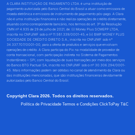
A CLARA INSTITUIÇÃO DE PAGAMENTO LTDA. é uma instituição de
pagamento autorizada pelo Banco Central do Brasil a atuar como emissora de
moeda eletrônica e emissora de instrumento de pagamento pós-pago. A Clara
não é uma instituição financeira e não realiza operações de crédito diretamente,
atuando como correspondente bancário, nos termos do art. 3º da Resolução
CMN nº 4.935 de 29 de julho de 2021, de: (i) Money Plus SCMEPP LTDA,
inscrita no CNPJ/MF sob o nº 11.581.339/0001-45; e (ii) BMP MONEY PLUS
SOCIEDADE DE CRÉDITO DIRETO S.A., inscrita no CNPJ/MF sob n°
34.337.707/0001-00, para a oferta de produtos e serviços que envolvam
operações de crédito. A Clara participa do Pix na modalidade de provedor de
conta transacional, com participação indireta no Sistema de Pagamentos
Instantâneos – SPI, com liquidação de suas transações por meio dos serviços
do Banco BTG Pactual SA, inscrito no CNPJ/MF sob o nº 30.306.294/0001-
45. Mais informações podem ser obtidas no canal de atendimento da Clara ou
das instituições mencionadas, que são instituições financeiras devidamente
autorizadas pelo Banco Central do Brasil.
Copyright Clara 2026. Todos os direitos reservados.
·
·
Política de Privacidade
Termos e Condições
ClickToPay T&C