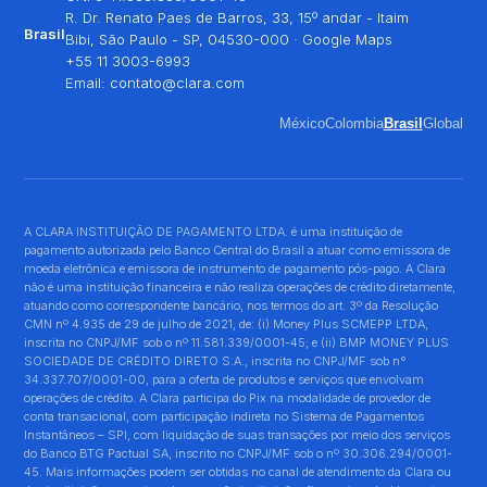
R. Dr. Renato Paes de Barros, 33, 15º andar - Itaim
Brasil
Bibi, São Paulo - SP, 04530-000 ·
Google Maps
+55 11 3003-6993
Email:
contato@clara.com
México
Colombia
Brasil
Global
A CLARA INSTITUIÇÃO DE PAGAMENTO LTDA. é uma instituição de
pagamento autorizada pelo Banco Central do Brasil a atuar como emissora de
moeda eletrônica e emissora de instrumento de pagamento pós-pago. A Clara
não é uma instituição financeira e não realiza operações de crédito diretamente,
atuando como correspondente bancário, nos termos do art. 3º da Resolução
CMN nº 4.935 de 29 de julho de 2021, de: (i) Money Plus SCMEPP LTDA,
inscrita no CNPJ/MF sob o nº 11.581.339/0001-45; e (ii) BMP MONEY PLUS
SOCIEDADE DE CRÉDITO DIRETO S.A., inscrita no CNPJ/MF sob n°
34.337.707/0001-00, para a oferta de produtos e serviços que envolvam
operações de crédito. A Clara participa do Pix na modalidade de provedor de
conta transacional, com participação indireta no Sistema de Pagamentos
Instantâneos – SPI, com liquidação de suas transações por meio dos serviços
do Banco BTG Pactual SA, inscrito no CNPJ/MF sob o nº 30.306.294/0001-
45. Mais informações podem ser obtidas no canal de atendimento da Clara ou