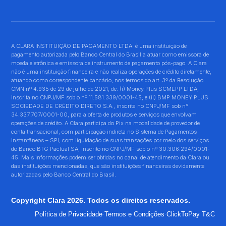
A CLARA INSTITUIÇÃO DE PAGAMENTO LTDA. é uma instituição de
pagamento autorizada pelo Banco Central do Brasil a atuar como emissora de
moeda eletrônica e emissora de instrumento de pagamento pós-pago. A Clara
não é uma instituição financeira e não realiza operações de crédito diretamente,
atuando como correspondente bancário, nos termos do art. 3º da Resolução
CMN nº 4.935 de 29 de julho de 2021, de: (i) Money Plus SCMEPP LTDA,
inscrita no CNPJ/MF sob o nº 11.581.339/0001-45; e (ii) BMP MONEY PLUS
SOCIEDADE DE CRÉDITO DIRETO S.A., inscrita no CNPJ/MF sob n°
34.337.707/0001-00, para a oferta de produtos e serviços que envolvam
operações de crédito. A Clara participa do Pix na modalidade de provedor de
conta transacional, com participação indireta no Sistema de Pagamentos
Instantâneos – SPI, com liquidação de suas transações por meio dos serviços
do Banco BTG Pactual SA, inscrito no CNPJ/MF sob o nº 30.306.294/0001-
45. Mais informações podem ser obtidas no canal de atendimento da Clara ou
das instituições mencionadas, que são instituições financeiras devidamente
autorizadas pelo Banco Central do Brasil.
Copyright Clara 2026. Todos os direitos reservados.
·
·
Política de Privacidade
Termos e Condições
ClickToPay T&C