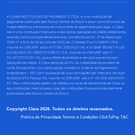
A CLARA INSTITUIÇÃO DE PAGAMENTO LTDA. é uma instituição de
pagamento autorizada pelo Banco Central do Brasil a atuar como emissora de
moeda eletrônica e emissora de instrumento de pagamento pós-pago. A Clara
não é uma instituição financeira e não realiza operações de crédito diretamente,
atuando como correspondente bancário, nos termos do art. 3º da Resolução
CMN nº 4.935 de 29 de julho de 2021, de: (i) Money Plus SCMEPP LTDA,
inscrita no CNPJ/MF sob o nº 11.581.339/0001-45; e (ii) BMP MONEY PLUS
SOCIEDADE DE CRÉDITO DIRETO S.A., inscrita no CNPJ/MF sob n°
34.337.707/0001-00, para a oferta de produtos e serviços que envolvam
operações de crédito. A Clara participa do Pix na modalidade de provedor de
conta transacional, com participação indireta no Sistema de Pagamentos
Instantâneos – SPI, com liquidação de suas transações por meio dos serviços
do Banco BTG Pactual SA, inscrito no CNPJ/MF sob o nº 30.306.294/0001-
45. Mais informações podem ser obtidas no canal de atendimento da Clara ou
das instituições mencionadas, que são instituições financeiras devidamente
autorizadas pelo Banco Central do Brasil.
Copyright Clara 2026. Todos os direitos reservados.
·
·
Política de Privacidade
Termos e Condições
ClickToPay T&C