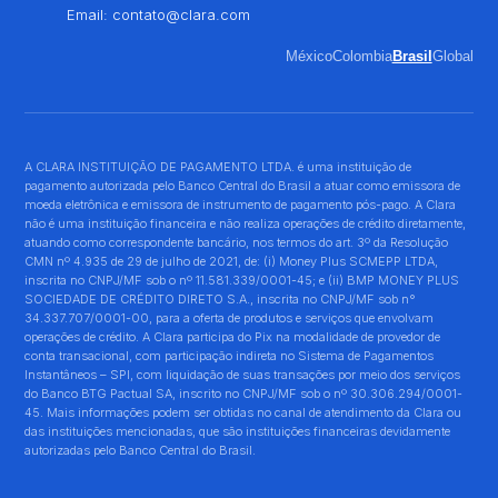
Email:
contato@clara.com
México
Colombia
Brasil
Global
A CLARA INSTITUIÇÃO DE PAGAMENTO LTDA. é uma instituição de
pagamento autorizada pelo Banco Central do Brasil a atuar como emissora de
moeda eletrônica e emissora de instrumento de pagamento pós-pago. A Clara
não é uma instituição financeira e não realiza operações de crédito diretamente,
atuando como correspondente bancário, nos termos do art. 3º da Resolução
CMN nº 4.935 de 29 de julho de 2021, de: (i) Money Plus SCMEPP LTDA,
inscrita no CNPJ/MF sob o nº 11.581.339/0001-45; e (ii) BMP MONEY PLUS
SOCIEDADE DE CRÉDITO DIRETO S.A., inscrita no CNPJ/MF sob n°
34.337.707/0001-00, para a oferta de produtos e serviços que envolvam
operações de crédito. A Clara participa do Pix na modalidade de provedor de
conta transacional, com participação indireta no Sistema de Pagamentos
Instantâneos – SPI, com liquidação de suas transações por meio dos serviços
do Banco BTG Pactual SA, inscrito no CNPJ/MF sob o nº 30.306.294/0001-
45. Mais informações podem ser obtidas no canal de atendimento da Clara ou
das instituições mencionadas, que são instituições financeiras devidamente
autorizadas pelo Banco Central do Brasil.