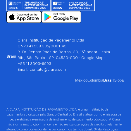
Clara Instituição de Pagamento Ltda
CNPJ 41.538.335/0001-45
R. Dr. Renato Paes de Barros, 33, 15º andar - Itaim
Brasil
Bibi, São Paulo - SP, 04530-000 ·
Google Maps
+55 11 3003-6993
Email:
contato@clara.com
México
Colombia
Brasil
Global
A CLARA INSTITUIÇÃO DE PAGAMENTO LTDA. é uma instituição de
pagamento autorizada pelo Banco Central do Brasil a atuar como emissora de
moeda eletrônica e emissora de instrumento de pagamento pós-pago. A Clara
não é uma instituição financeira e não realiza operações de crédito diretamente,
atuando como correspondente bancário, nos termos do art. 3º da Resolução