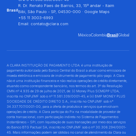
R. Dr. Renato Paes de Barros, 33, 15º andar - Itaim
Brasil
Bibi, São Paulo - SP, 04530-000 ·
Google Maps
+55 11 3003-6993
Email:
contato@clara.com
México
Colombia
Brasil
Global
A CLARA INSTITUIÇÃO DE PAGAMENTO LTDA. é uma instituição de
pagamento autorizada pelo Banco Central do Brasil a atuar como emissora de
moeda eletrônica e emissora de instrumento de pagamento pós-pago. A Clara
não é uma instituição financeira e não realiza operações de crédito diretamente,
atuando como correspondente bancário, nos termos do art. 3º da Resolução
CMN nº 4.935 de 29 de julho de 2021, de: (i) Money Plus SCMEPP LTDA,
inscrita no CNPJ/MF sob o nº 11.581.339/0001-45; e (ii) BMP MONEY PLUS
SOCIEDADE DE CRÉDITO DIRETO S.A., inscrita no CNPJ/MF sob n°
34.337.707/0001-00, para a oferta de produtos e serviços que envolvam
operações de crédito. A Clara participa do Pix na modalidade de provedor de
conta transacional, com participação indireta no Sistema de Pagamentos
Instantâneos – SPI, com liquidação de suas transações por meio dos serviços
do Banco BTG Pactual SA, inscrito no CNPJ/MF sob o nº 30.306.294/0001-
45. Mais informações podem ser obtidas no canal de atendimento da Clara ou