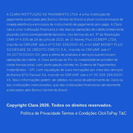
A CLARA INSTITUIÇÃO DE PAGAMENTO LTDA. é uma instituição de
pagamento autorizada pelo Banco Central do Brasil a atuar como emissora de
moeda eletrônica e emissora de instrumento de pagamento pós-pago. A Clara
não é uma instituição financeira e não realiza operações de crédito diretamente,
atuando como correspondente bancário, nos termos do art. 3º da Resolução
CMN nº 4.935 de 29 de julho de 2021, de: (i) Money Plus SCMEPP LTDA,
inscrita no CNPJ/MF sob o nº 11.581.339/0001-45; e (ii) BMP MONEY PLUS
SOCIEDADE DE CRÉDITO DIRETO S.A., inscrita no CNPJ/MF sob n°
34.337.707/0001-00, para a oferta de produtos e serviços que envolvam
operações de crédito. A Clara participa do Pix na modalidade de provedor de
conta transacional, com participação indireta no Sistema de Pagamentos
Instantâneos – SPI, com liquidação de suas transações por meio dos serviços
do Banco BTG Pactual SA, inscrito no CNPJ/MF sob o nº 30.306.294/0001-
45. Mais informações podem ser obtidas no canal de atendimento da Clara ou
das instituições mencionadas, que são instituições financeiras devidamente
autorizadas pelo Banco Central do Brasil.
Copyright Clara 2026. Todos os direitos reservados.
·
·
Política de Privacidade
Termos e Condições
ClickToPay T&C