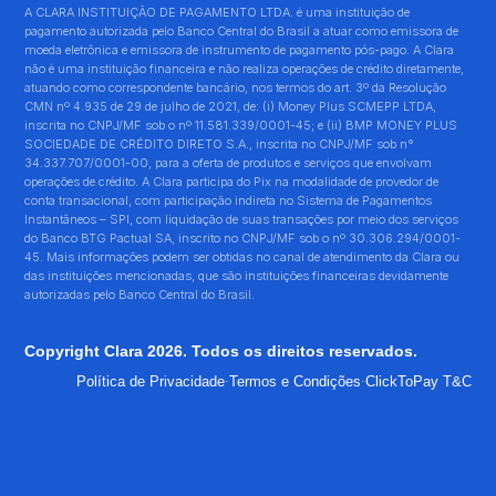
A CLARA INSTITUIÇÃO DE PAGAMENTO LTDA. é uma instituição de
pagamento autorizada pelo Banco Central do Brasil a atuar como emissora de
moeda eletrônica e emissora de instrumento de pagamento pós-pago. A Clara
não é uma instituição financeira e não realiza operações de crédito diretamente,
atuando como correspondente bancário, nos termos do art. 3º da Resolução
CMN nº 4.935 de 29 de julho de 2021, de: (i) Money Plus SCMEPP LTDA,
inscrita no CNPJ/MF sob o nº 11.581.339/0001-45; e (ii) BMP MONEY PLUS
SOCIEDADE DE CRÉDITO DIRETO S.A., inscrita no CNPJ/MF sob n°
34.337.707/0001-00, para a oferta de produtos e serviços que envolvam
operações de crédito. A Clara participa do Pix na modalidade de provedor de
conta transacional, com participação indireta no Sistema de Pagamentos
Instantâneos – SPI, com liquidação de suas transações por meio dos serviços
do Banco BTG Pactual SA, inscrito no CNPJ/MF sob o nº 30.306.294/0001-
45. Mais informações podem ser obtidas no canal de atendimento da Clara ou
das instituições mencionadas, que são instituições financeiras devidamente
autorizadas pelo Banco Central do Brasil.
Copyright Clara 2026. Todos os direitos reservados.
·
·
Política de Privacidade
Termos e Condições
ClickToPay T&C