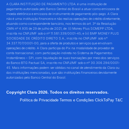
A CLARA INSTITUIÇÃO DE PAGAMENTO LTDA. é uma instituição de
pagamento autorizada pelo Banco Central do Brasil a atuar como emissora de
moeda eletrônica e emissora de instrumento de pagamento pós-pago. A Clara
não é uma instituição financeira e não realiza operações de crédito diretamente,
atuando como correspondente bancário, nos termos do art. 3º da Resolução
CMN nº 4.935 de 29 de julho de 2021, de: (i) Money Plus SCMEPP LTDA,
inscrita no CNPJ/MF sob o nº 11.581.339/0001-45; e (ii) BMP MONEY PLUS
SOCIEDADE DE CRÉDITO DIRETO S.A., inscrita no CNPJ/MF sob n°
34.337.707/0001-00, para a oferta de produtos e serviços que envolvam
operações de crédito. A Clara participa do Pix na modalidade de provedor de
conta transacional, com participação indireta no Sistema de Pagamentos
Instantâneos – SPI, com liquidação de suas transações por meio dos serviços
do Banco BTG Pactual SA, inscrito no CNPJ/MF sob o nº 30.306.294/0001-
45. Mais informações podem ser obtidas no canal de atendimento da Clara ou
das instituições mencionadas, que são instituições financeiras devidamente
autorizadas pelo Banco Central do Brasil.
Copyright Clara 2026. Todos os direitos reservados.
·
·
Política de Privacidade
Termos e Condições
ClickToPay T&C