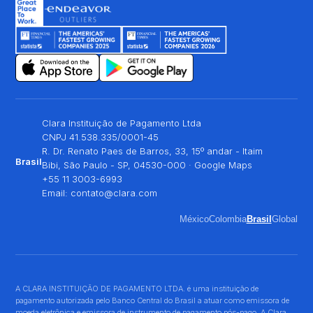
Clara Instituição de Pagamento Ltda
CNPJ 41.538.335/0001-45
R. Dr. Renato Paes de Barros, 33, 15º andar - Itaim
Brasil
Bibi, São Paulo - SP, 04530-000 ·
Google Maps
+55 11 3003-6993
Email:
contato@clara.com
México
Colombia
Brasil
Global
A CLARA INSTITUIÇÃO DE PAGAMENTO LTDA. é uma instituição de
pagamento autorizada pelo Banco Central do Brasil a atuar como emissora de
moeda eletrônica e emissora de instrumento de pagamento pós-pago. A Clara