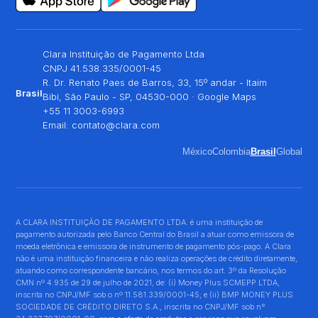
Clara Instituição de Pagamento Ltda
CNPJ 41.538.335/0001-45
R. Dr. Renato Paes de Barros, 33, 15º andar - Itaim
Brasil
Bibi, São Paulo - SP, 04530-000 ·
Google Maps
+55 11 3003-6993
Email:
contato@clara.com
México
Colombia
Brasil
Global
A CLARA INSTITUIÇÃO DE PAGAMENTO LTDA. é uma instituição de
pagamento autorizada pelo Banco Central do Brasil a atuar como emissora de
moeda eletrônica e emissora de instrumento de pagamento pós-pago. A Clara
não é uma instituição financeira e não realiza operações de crédito diretamente,
atuando como correspondente bancário, nos termos do art. 3º da Resolução
CMN nº 4.935 de 29 de julho de 2021, de: (i) Money Plus SCMEPP LTDA,
inscrita no CNPJ/MF sob o nº 11.581.339/0001-45; e (ii) BMP MONEY PLUS
SOCIEDADE DE CRÉDITO DIRETO S.A., inscrita no CNPJ/MF sob n°