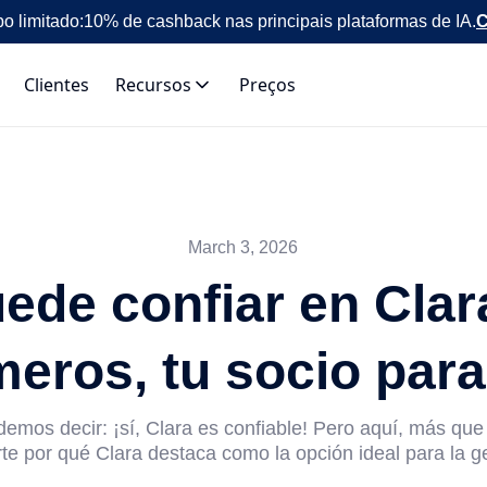
o limitado:
10% de cashback nas principais plataformas de IA.
C
Clientes
Recursos
Preços
March 3, 2026
ede confiar en Cla
eros, tu socio para 
mos decir: ¡sí, Clara es confiable! Pero aquí, más qu
te por qué Clara destaca como la opción ideal para la ge