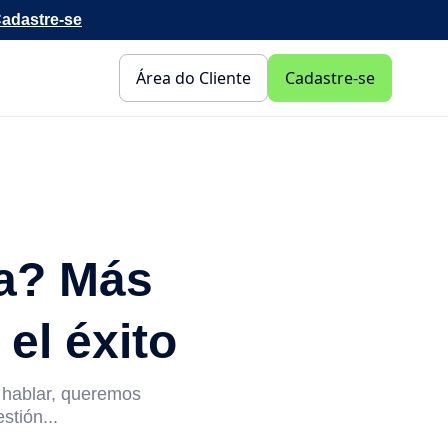
adastre-se
Área do Cliente
Cadastre-se
ra? Más
el éxito
e hablar, queremos
stión...