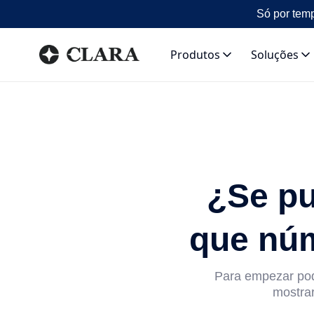
Só por temp
Produtos
Soluções
¿Se pu
que núm
Para empezar pode
mostrar