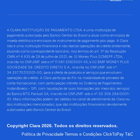
A CLARA INSTITUIÇÃO DE PAGAMENTO LTDA. é uma instituição de
pagamento autorizada pelo Banco Central do Brasil a atuar como emissora de
moeda eletrônica e emissora de instrumento de pagamento pós-pago. A Clara
não é uma instituição financeira e não realiza operações de crédito diretamente,
atuando como correspondente bancário, nos termos do art. 3º da Resolução
CMN nº 4.935 de 29 de julho de 2021, de: (i) Money Plus SCMEPP LTDA,
inscrita no CNPJ/MF sob o nº 11.581.339/0001-45; e (ii) BMP MONEY PLUS
SOCIEDADE DE CRÉDITO DIRETO S.A., inscrita no CNPJ/MF sob n°
34.337.707/0001-00, para a oferta de produtos e serviços que envolvam
operações de crédito. A Clara participa do Pix na modalidade de provedor de
conta transacional, com participação indireta no Sistema de Pagamentos
Instantâneos – SPI, com liquidação de suas transações por meio dos serviços
do Banco BTG Pactual SA, inscrito no CNPJ/MF sob o nº 30.306.294/0001-
45. Mais informações podem ser obtidas no canal de atendimento da Clara ou
das instituições mencionadas, que são instituições financeiras devidamente
autorizadas pelo Banco Central do Brasil.
Copyright Clara 2026. Todos os direitos reservados.
·
·
Política de Privacidade
Termos e Condições
ClickToPay T&C