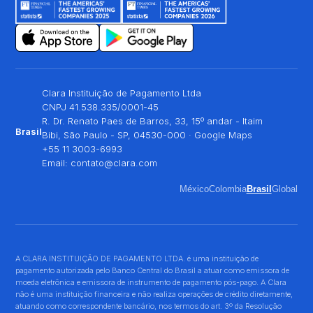
Clara Instituição de Pagamento Ltda
CNPJ 41.538.335/0001-45
R. Dr. Renato Paes de Barros, 33, 15º andar - Itaim
Brasil
Bibi, São Paulo - SP, 04530-000 ·
Google Maps
+55 11 3003-6993
Email:
contato@clara.com
México
Colombia
Brasil
Global
A CLARA INSTITUIÇÃO DE PAGAMENTO LTDA. é uma instituição de
pagamento autorizada pelo Banco Central do Brasil a atuar como emissora de
moeda eletrônica e emissora de instrumento de pagamento pós-pago. A Clara
não é uma instituição financeira e não realiza operações de crédito diretamente,
atuando como correspondente bancário, nos termos do art. 3º da Resolução