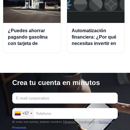
¿Puedes ahorrar
Automatización
pagando gasolina
financiera: ¿Por qué
con tarjeta de
necesitas invertir en
crédito?
este modelo?
Crea tu cuenta en minutos
+57
Al crear una cuenta, aceptas nuestros
Términos y Condiciones
y
Política de
Privacidad
.