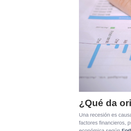
¿Qué da ori
Una recesión es caus
factores financieros,
económica según
For