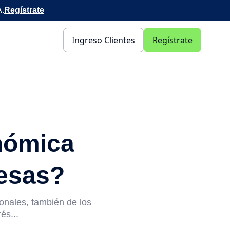
A.
Regístrate
Ingreso Clientes
Regístrate
nómica
resas?
onales, también de los
és...