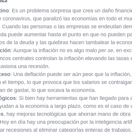
tino
: Es un problema sorpresa que crea un daño financi
de coronavirus, que paralizó las economías en todo el mu
: Cuando las personas o las empresas se endeudan dema
euda puede aumentar hasta el punto en que no pueden p
os de la deuda y las quiebras hacen tambalear la econo
ción
: Aunque la inflación no es algo malo
per se
, en ex
ncos centrales controlan la inflación elevando las tasas
casiona una recesión.
ceso
: Una deflación puede ser aún peor que la inflación
 el tiempo, lo que provoca que los salarios se contraiga
an de gastar, lo que socava la economía.
ógicos
: Si bien hay herramientas que han llegado para 
ayudan a la economía a largo plazo, como es el caso de
os
, hay mejoras tecnológicas que ahorran mano de obra y
 Hoy en día hay una preocupación por la inteligencia artifi
 recesiones al eliminar categorías enteras de trabajos.