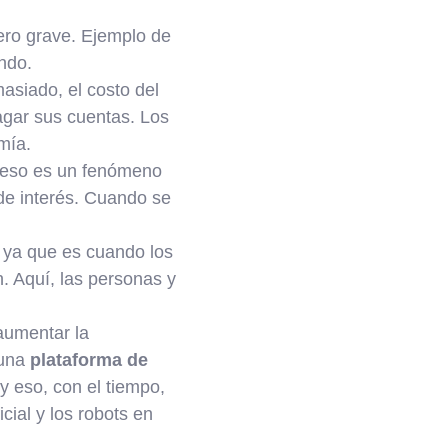
ero grave. Ejemplo de
ndo.
siado, el costo del
agar sus cuentas. Los
mía.
ceso es un fenómeno
 de interés. Cuando se
, ya que es cuando los
n. Aquí, las personas y
aumentar la
 una
plataforma de
 eso, con el tiempo,
cial y los robots en