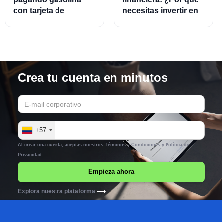
con tarjeta de
necesitas invertir en
crédito?
este modelo?
Crea tu cuenta en minutos
+57
Al crear una cuenta, aceptas nuestros
Términos y Condiciones
y
Política de
Privacidad
.
Explora nuestra plataforma