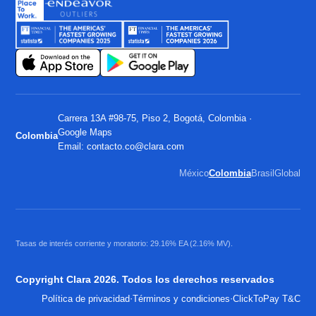
Carrera 13A #98-75, Piso 2, Bogotá, Colombia ·
Google Maps
Colombia
Email:
contacto.co@clara.com
México
Colombia
Brasil
Global
Tasas de interés corriente y moratorio: 29.16% EA (2.16% MV).
Copyright Clara 2026. Todos los derechos reservados
·
·
Política de privacidad
Términos y condiciones
ClickToPay T&C