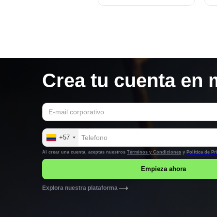
crédito?
e
Crea tu cuenta en 
+57
Al crear una cuenta, aceptas nuestros
Términos y Condiciones
y
Política de P
Explora nuestra plataforma