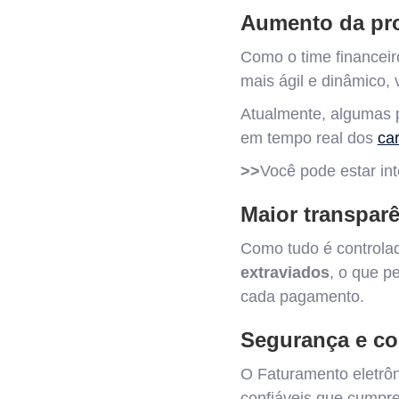
Aumento da pr
Como o time financeiro
mais ágil e dinâmico, 
Atualmente, algumas 
em tempo real dos
car
>>
Você pode estar in
Maior transpar
Como tudo é controlad
extraviados
, o que p
cada pagamento.
Segurança e co
O Faturamento eletrôn
confiáveis que cumprem