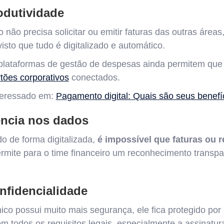
odutividade
 não precisa solicitar ou emitir faturas das outras áreas,
visto que tudo é digitalizado e automático.
plataformas de gestão de despesas ainda permitem qu
tões corporativos
conectados.
teressado em:
Pagamento digital: Quais são seus benefí
ência nos dados
o de forma digitalizada,
é impossível que faturas ou 
ermite para o time financeiro um reconhecimento transp
nfidencialidade
ico possui muito mais segurança, ele fica protegido po
 todos os requisitos legais, especialmente a assinatura