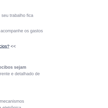
 seu trabalho fica
e acompanhe os gastos
cios?
<<
recibos sejam
arente e detalhado de
r mecanismos
 eletrônica.