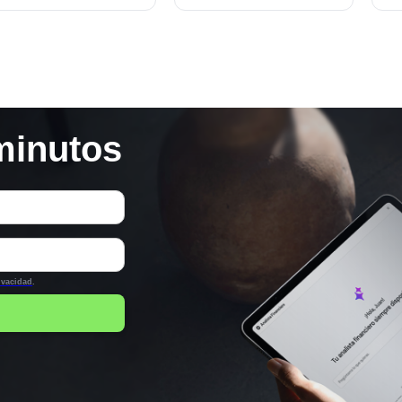
ste modelo?
mejores decisiones y
las mejores ofertas.
minutos
rivacidad
.