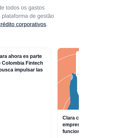
de todos os gastos
 plataforma de gestão
rédito corporativos
.
ara ahora es parte
 Colombia Fintech
busca impulsar las
nanzas corporativas
Clara cuida de tu
Cla
empresa con más
fin
funciones de
has