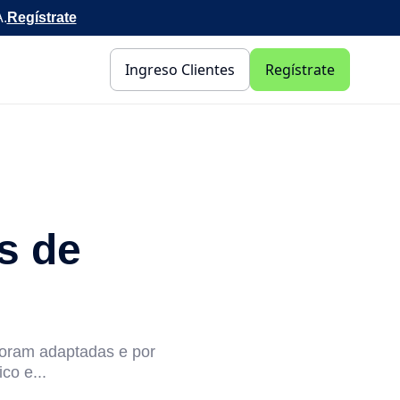
A.
Regístrate
Ingreso Clientes
Regístrate
s de
foram adaptadas e por
co e...