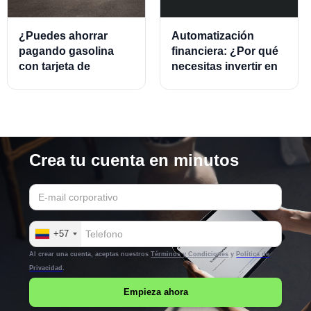
¿Puedes ahorrar
Automatización
pagando gasolina
financiera: ¿Por qué
con tarjeta de
necesitas invertir en
crédito?
este modelo?
Crea tu cuenta en minutos
+57
Al crear una cuenta, aceptas nuestros
Términos y Condiciones
y
Política de
Privacidad
.