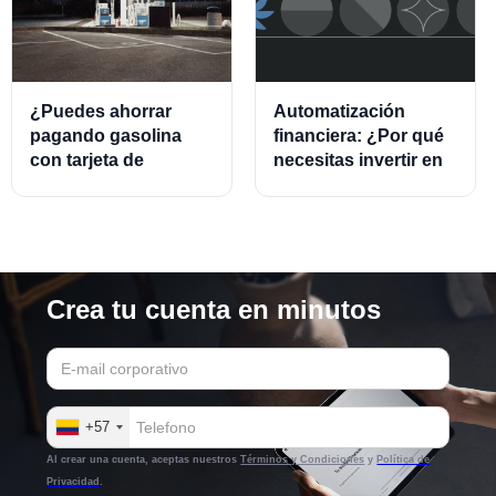
¿Puedes ahorrar
Automatización
pagando gasolina
financiera: ¿Por qué
con tarjeta de
necesitas invertir en
crédito?
este modelo?
Crea tu cuenta en minutos
+57
Al crear una cuenta, aceptas nuestros
Términos y Condiciones
y
Política de
Privacidad
.