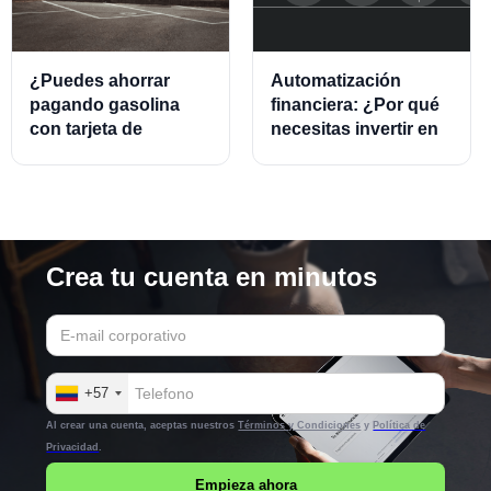
¿Puedes ahorrar
Automatización
pagando gasolina
financiera: ¿Por qué
con tarjeta de
necesitas invertir en
crédito?
este modelo?
Crea tu cuenta en minutos
+57
Al crear una cuenta, aceptas nuestros
Términos y Condiciones
y
Política de
Privacidad
.