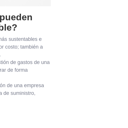
s pueden
ble?
más sustentables e
or costo; también a
.
stión de gastos de una
urar de forma
ión de una empresa
 de suministro,