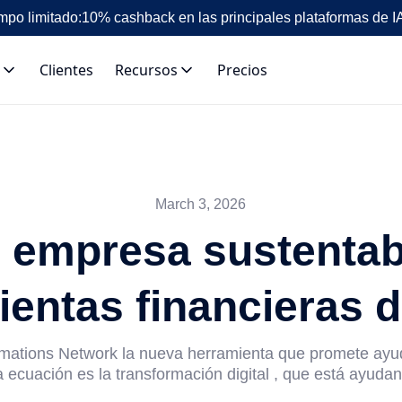
mpo limitado:
10% cashback en las principales plataformas de I
Clientes
Recursos
Precios
March 3, 2026
u empresa sustentab
entas financieras d
rmations Network la nueva herramienta que promete ayud
a ecuación es la transformación digital , que está ayudan