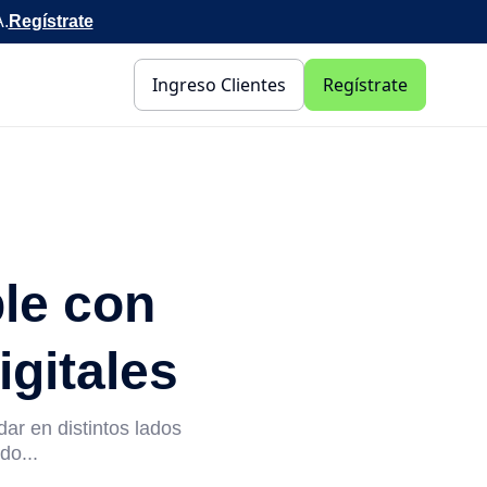
A.
Regístrate
Ingreso Clientes
Regístrate
le con
igitales
ar en distintos lados
do...