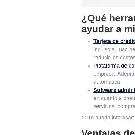
¿Qué herram
ayudar a m
Tarjeta de créd
incluso su uso p
reducir los costo
Plataforma de co
empresa. Además, 
automática.
Software admini
en cuanto a proc
servicios, compr
>>Te puede interesar
Ventajas de