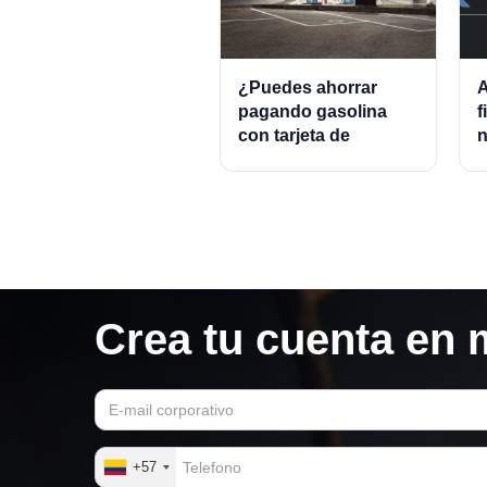
¿Puedes ahorrar
A
pagando gasolina
f
con tarjeta de
n
crédito?
e
Crea tu cuenta en 
+57