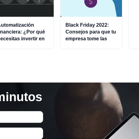
utomatización
Black Friday 2022:
inanciera: ¿Por qué
Consejos para que tu
ecesitas invertir en
empresa tome las
ste modelo?
mejores decisiones y
las mejores ofertas.
minutos