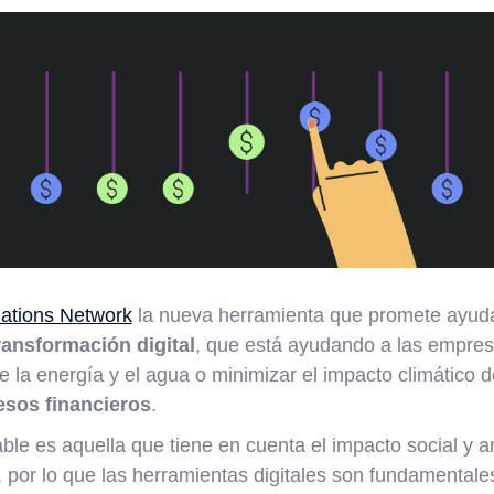
mations Network
la nueva herramienta que promete ayudar
transformación digital
, que está ayudando a las empres
e la energía y el agua o minimizar el impacto climático de
esos financieros
.
le es aquella que tiene en cuenta el impacto social y a
por lo que las herramientas digitales son fundamentales