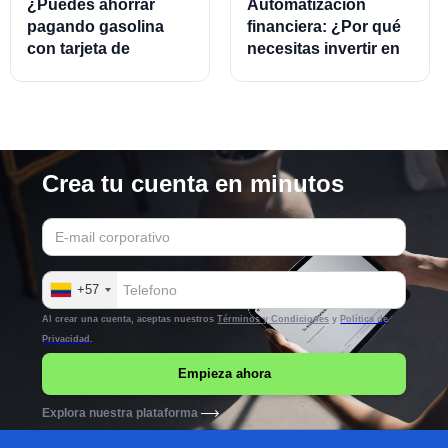
¿Puedes ahorrar
Automatización
pagando gasolina
financiera: ¿Por qué
con tarjeta de
necesitas invertir en
crédito?
este modelo?
Crea tu cuenta en minutos
+57
Al crear una cuenta, aceptas nuestros
Términos y Condiciones
y
Política de
Privacidad
.
Explora nuestra plataforma