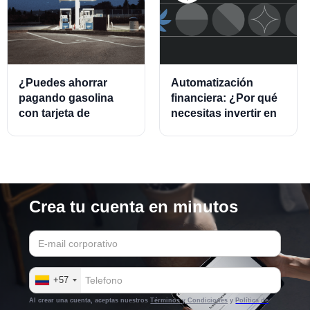
¿Puedes ahorrar
Automatización
pagando gasolina
financiera: ¿Por qué
con tarjeta de
necesitas invertir en
crédito?
este modelo?
Crea tu cuenta en minutos
+57
Al crear una cuenta, aceptas nuestros
Términos y Condiciones
y
Política de