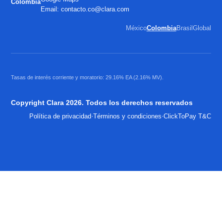
Colombia
Email:
contacto.co@clara.com
México
Colombia
Brasil
Global
Tasas de interés corriente y moratorio: 29.16% EA (2.16% MV).
Copyright Clara 2026. Todos los derechos reservados
·
·
Política de privacidad
Términos y condiciones
ClickToPay T&C