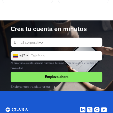
crédito?
este modelo?
Crea tu cuenta en minutos
+57
Al crear una cuenta, aceptas nuestros
Términos y Condiciones
y
Política de
Privacidad
.
Explora nuestra plataforma