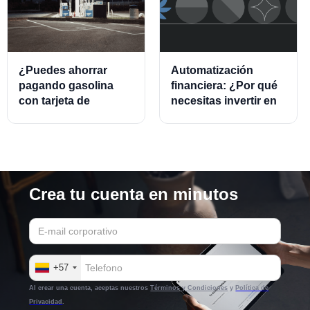
¿Puedes ahorrar
Automatización
pagando gasolina
financiera: ¿Por qué
con tarjeta de
necesitas invertir en
crédito?
este modelo?
Crea tu cuenta en minutos
+57
Al crear una cuenta, aceptas nuestros
Términos y Condiciones
y
Política de
Privacidad
.