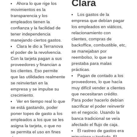
Clara
Ahora lo que rige los
movimientos es la
Los gastos de la
transparencia y los
empresa que debían pagar
empleados tienen la
los empleados en viáticos,
confianza y la facilidad de
relacionamiento con
tener independencia
clientes, compras de
manejando ciertos gastos.
backoffice, combustible, etc,
Clara le dio a Terranova
se manejaban por
el poder de la revolvencia.
reembolso, lo que se
Con la tarjeta pagan a sus
prestaba para malas
proveedores y financian a
prácticas.
los clientes. Eso permite
Pagan de contado a los
que las utilidades realmente
proveedores, lo que hacía
se reinviertan en la
muy difícil vender a clientes
empresa y se impulse su
que necesitaran crédito.
crecimiento.
Para poder hacerlo debían
Ver en tiempo real lo que
sacrificar el poder reinvertir
se está gastando, poder
en el negocio. Usando la
poner topes de gasto a los
banca tradicional se veía
empleados a los que se les
afectado el flujo de caja.
asigna la tarjeta, o que no
El rastreo de gastos era
se permita el uso en fines
minucioso y tardado. El