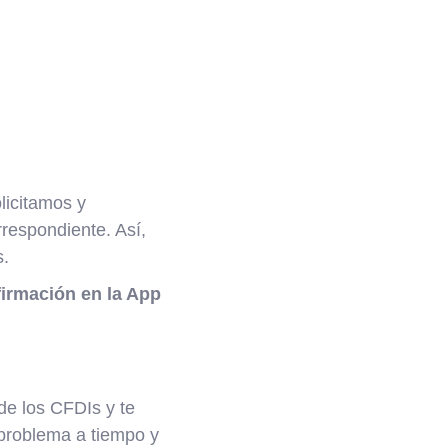
olicitamos y
respondiente. Así,
s.
firmación en la App
de los CFDIs y te
r problema a tiempo y