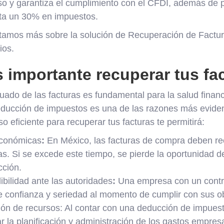
so y garantiza el cumplimiento con el CFDI, además de pe
ta un 30% en impuestos.
ontamos más sobre la solución de Recuperación de Fact
ios.
 importante recuperar tus fa
uado de las facturas es fundamental para la salud financ
educción de impuestos es una de las razones más evident
 eficiente para recuperar tus facturas te permitirá:
económicas
:
En México, las facturas de compra deben re
s. Si se excede este tiempo, se pierde la oportunidad d
cción.
dibilidad ante las autoridades
:
Una empresa con un contro
e confianza y seriedad al momento de cumplir con sus ob
ión de recursos: Al contar con una deducción de impuest
r la planificación y administración de los gastos empresa