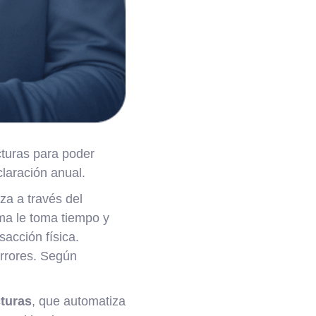
turas para poder
claración anual.
za a través del
ma le toma tiempo y
acción física.
errores. Según
turas
, que automatiza