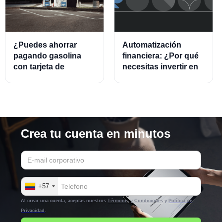
¿Puedes ahorrar
Automatización
pagando gasolina
financiera: ¿Por qué
con tarjeta de
necesitas invertir en
crédito?
este modelo?
Crea tu cuenta en minutos
+57
Al crear una cuenta, aceptas nuestros
Términos y Condiciones
y
Política de
Privacidad
.