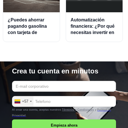
¿Puedes ahorrar
Automatización
pagando gasolina
financiera: ¿Por qué
con tarjeta de
necesitas invertir en
crédito?
este modelo?
Crea tu cuenta en minutos
+57
Al crear una cuenta, aceptas nuestros
Términos y Condiciones
y
Política de
Privacidad
.