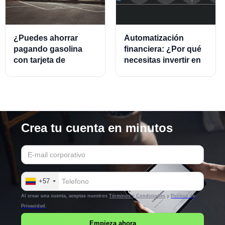
¿Puedes ahorrar
Automatización
pagando gasolina
financiera: ¿Por qué
con tarjeta de
necesitas invertir en
crédito?
este modelo?
Crea tu cuenta en minutos
+57
Al crear una cuenta, aceptas nuestros
Términos y Condiciones
y
Política de
Privacidad
.