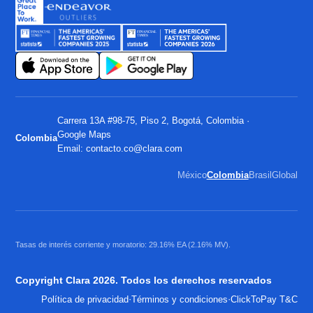
Carrera 13A #98-75, Piso 2, Bogotá, Colombia ·
Google Maps
Colombia
Email:
contacto.co@clara.com
México
Colombia
Brasil
Global
Tasas de interés corriente y moratorio: 29.16% EA (2.16% MV).
Copyright Clara 2026. Todos los derechos reservados
·
·
Política de privacidad
Términos y condiciones
ClickToPay T&C